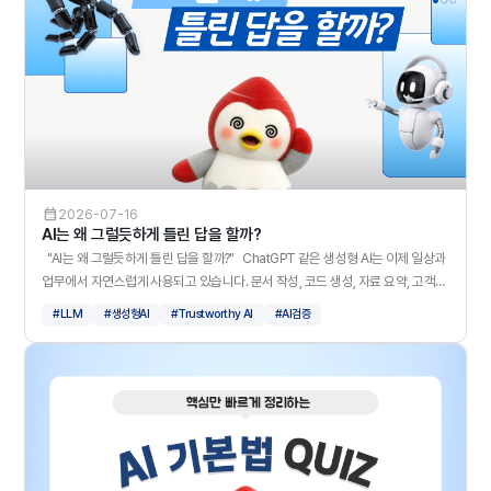
일부를 빠르게 지원합니다. 개발자는 모든 코드를 처음부터 작성하기보다, AI가
제안한 결과를 검토하고 방향을 조율하며 최종 품질을 완성하는 역할로 확장되고
있습니다. 그렇다면 어떤 방식으로 AI와 협업해야 할까요? 3단계의 실무 워크
플로우를 자세히 살펴보겠습니다. 이러한 워크플로우를 실무에 적용할
때에는 실무 리스트도 함께 고려해야 하며, 다음과 같습니다. AI 활용이 늘어날수
록 개발자에게는 더욱 정교한 검토 역량이 필요합니다. 위에서 살펴본 리스크에
서 알 수 있듯이, 앞으로 개발자에게는 코드를 작성하는 역량 뿐만 아니라, AI가 만
든 결과를 해석하고 검증하며 조율하는 역량이 더욱 중요해질 것입니다. 슈어소
프트테크는 AI 시대의 개발 흐름 속에서 '신뢰를 검증하는 역할'을 강화하겠습니
2026-07-16
다. AI 기반 개발의 가치는 결국 생성된 결과가 안전하게 동작하고, 설계 의도와
AI는 왜 그럴듯하게 틀린 답을 할까?
실제 구현이 일치하며, 장기적으로 신뢰할 수 잇는 품질을 유지하는가에 있습니
"AI는 왜 그럴듯하게 틀린 답을 할까?" ChatGPT 같은 생성형 AI는 이제 일상과
다. 슈어소프트테크는 미션 크리티컬 산업에서 축적한 소프트웨어 검증 경험을
업무에서 자연스럽게 사용되고 있습니다. 문서 작성, 코드 생성, 자료 요약, 고객
바탕으로, AI가 활용하는 개발 환경에서도 안전성과 신뢰성을 확인할 수 있는 검
응대까지 활용 범위도 빠르게 넓어지고 있죠! 하지만 생성형 AI를 사용할 때 한 번
#LLM
#생성형AI
#Trustworthy AI
#AI검증
증 기술과 프로세스를 지속적으로 고도화해 나가겠습니다.
쯤 이런 경험을 해본 적이 있을 겁니다. "말은 굉장히 자연스러운데, 자세히 보니
틀린 답이네?" 이처럼 AI가 사실과 다른 내용을 그럴듯하게 만들어내는 현상을
환각, Hallucination이라고 합니다. 특히 국방, 금융, 의료처럼 정확성이 중요한 분
야에서는 AI의 잘못된 답변이 단순한 실수를 넘어 큰 리스크가 될 수 있습니다. 이
번에는 어려운 기술 설명보다는, LLM 환각이 왜 발생하는지, 그리고 어떤 방식으
로 줄일 수 있는지 쉽게 살펴보겠습니다! LLM은 왜 환각을 일으킬까? LLM은
우리가 생각하는 것처럼 정보를 책장에 저장해 두고, 필요할 떄 정확히 꺼내오는
방식으로 작동하지 않습니다. 대신 지금까지 학습한 데이터를 바탕으로 "다음에