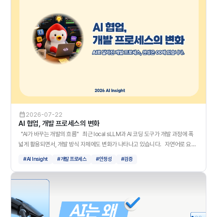
만드는 설계 방식입니다. 좋은 하네스가 되기 위해서는 아래와 같이 다섯 가지
구성 요소를 갖춰야 합니다. 다섯 가지 요소를 갖춘 AI는 스스로 점검하고, 일
관된 방식으로 작업을 수행할 수 있습니다. 즉, 좋은 하네스는 AI 결과를 더 안정
적이고 신뢰할 수 있도록 합니다. 하네스 엔지니어링은 AI를 안정적으로 활용하기
위한 중요한 방식이지만, 설계 이후에도 비용∙유지보수∙진부화에 대한 지속적인
관리가 필요합니다. 그렇다면 실제로 안전하고 신뢰할 수 있는 하네스로 작동하
려면 어떻게 해야 할까요? 그 해답은 '검증'에 있습니다. AI가 실제 업무 환경
에서 안정적으로 작동하고, 예측 가능한 결과를 내며, 위험한 행동을 줄일 수 있는
지 확인하는 검증 체계가 함께 필요합니다. 슈어소프트테크는 앞으로도 AI 모델
이 작동하는 환경과 프로세스까지 검증하는 기술을 고도화하며 AI 시대의 검증 경
쟁력을 만들어갈 것입니다.
2026-07-22
AI 협업, 개발 프로세스의 변화
"AI가 바꾸는 개발의 흐름" 최근 local sLLM과 AI 코딩 도구가 개발 과정에 폭
넓게 활용되면서, 개발 방식 자체에도 변화가 나타나고 있습니다. 자연어로 요구
사항과 아이디어를 먼저 구체화하면 AI가 이를 바탕으로 초안 코드를 빠르게 생성
#AI Insight
#개발 프로세스
#안정성
#검증
할 수 있기 때문에, 구현보다 앞서 요구사항을 정교하게 정리하는 방식으로 무게
중심이 옮겨가고 있는 것입니다. 그렇다면 이러한 변화는 실제 개발 현장에서 어
떤 영향을 주고 있을까요? AI가 만들어가고 있는 개발 프로세스의 변화를 정리해
보았습니다. '직접 만드는 일'에서 '함께 조율하는 일'로 변화하는 개발자의 역
할 과거에는 개발자가 요구사항을 해석하고 코드를 직접 작성하며 문제를 해결했
습니다. 이제는 AI가 요구사항 정리부터 구조 제안, 코드 초안 생성 등 개발 과정의