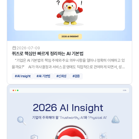
어떤 단어가 오는 것이 가장 자연스러울까?"를 예측합니다. 쉽게 말해 LLM은 정
답을 확인해서 말한다기보다, 문맥상 가장 그럴듯한 문장을 만들어내는 데 가깝습
니다. 그래서 질문이 모호하거나, 근거가 부족하거나, 복잡한 추론이 필요한 경우
에는 실제와 다른 답변을 자연스럽게 생성할 수 있습니다. * AI는 때때로 모르는
것을 모른다고 말하기보다, 가장 그럴듯한 답을 만들어낼 수 있습니다. 그래서 생
성형 AI를 사용할 때는 답변이 자연스러운지보다 근거가 있는지를 확인하는 것이
중요합니다. 환각을 줄이는 방법은? LLM 환각을 줄이기 위한 방법은 크게 세
2026-07-09
가지로 볼 수 있습니다. 어렵게 말하면 검색 강화, 추론 구조화, 출력 검증입니다.
퀴즈로 핵심만 빠르게 정리하는 AI 기본법
1. 자료를 보고 답하게 하기 첫 번째 방법은 AI가 혼자 기억에 의존해 답하지 않
"기업은 AI 기본법의 책임 주체와 주요 의무사항을 얼마나 정확히 이해하고 있
도록, 외부 문서나 데이터를 먼저 참고하게 하는 것입니다. 대표적인 기술이
을까요?" AI가 의사결정과 서비스 운영에도 직접적으로 관여하게 되면서, 성능
RAG입니다. RAG은 AI가 답변하기 전에 관련 자료를 먼저 찾고, 그 자료를 바탕으
만큼이나 안전성과 신뢰성을 확보하는 일이 중요해졌습니다. 이에 발맞춰 2026
#AI Insight
#AI 기본법
#신뢰성
#검증
로 답하도록 만드는 방식입니다. 예를 들어 시험을 볼 때 아무 자료 없이 푸는 것
년 1월 22일, 「인공지능 발전과 신뢰 기반 조성 등에 관한 기본법」 이 시행되었습
보다, 교과를 펼쳐 놓고 푸는 것이 더 정확하겠죠. AI도 마찬가지입니다. 근거 자
니다. AI 기본법의 핵심을 알아야 기업에 필요한 올바른 대응을 제대로 준비할 수
료를 함께 제공하면, AI가 그럴듯한 답을 만들어낼 가능성을 줄일 수 있습니다. 다
있습니다. 다음 퀴즈를 통해 확인해보세요! —————————— 정답: O
만 자료를 찾는 것만으로는 충분하지 않습니다. 잘못된 자료를 참고하면 여전히
생성형 AI 서비스를 제공하는 기업은 이용자에게 AI 사용 사실을 사전에 알리고,
틀린 답을 할 수 있기 때문입니다. 그래서 질문을 검색하기 좋은 형태로 바꾸는
AI가 만든 결과물에는 생성 사실을 표시해야 합니다. 즉, 고지는 서비스에 AI가 활
Query Rewriting, 검색된 자료 중 더 적합한 것을 다시 고르는 Reranking 같은
용되었음을 알리는 것이고, 표시는 개별 결과물이 AI로 생성되었음을 구분하는 것
기술도 함께 사용됩니다. * AI가 혼자 답하지 않도록, 관련 자료를 찾고 좋은 근거
입니다. 정답: X 외부 API를 사용하더라도 AI 서비스를 최종 제공하는 주체가 책
를 골라 답하게 만드는 방식 2. 바로 답하지 말고, 단계별로 생각하게 하기 두 번
임져야 합니다. 따라서 외부 솔루션을 활용했다는 이유만으로 최종 서비스 제공
째 방법은 AI가 바로 결론을 내리지 않고, 단계적으로 생각하도록 만드는 것입니
자의 책임이 사라지는 것은 아닙니다. 정답: 1. 생성형 AI 2. 고영향 AI 3. 일반
다. 복잡한 질문일수록 바로 답하면 오류가 생기기 쉽습니다. 사람도 어려운 문
AI 시스템 정답: 판단 근거와 기록 AI 유형에 따라 적용되는 의무와 규제 수준