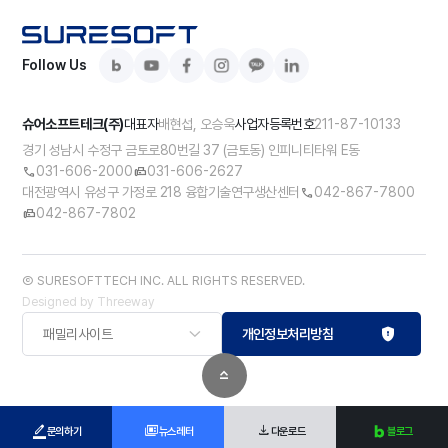
Follow Us
슈어소프트테크(주)
배현섭, 오승욱
211-87-10133
대표자
사업자등록번호
경기 성남시 수정구 금토로80번길 37 (금토동) 인피니티타워 E동
031-606-2000
031-606-2627
대전광역시 유성구 가정로 218 융합기술연구생산센터
042-867-7800
042-867-7802
Ⓒ SURESOFTTECH INC. ALL RIGHTS RESERVED.
Designed by
Threeway
패밀리사이트
개인정보처리방침
문의하기
뉴스레터
다운로드
블로그